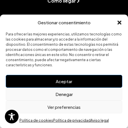
Cómo llegar
Gestionar consentimiento
Legal
Para ofrecer las mejores experiencias, utilizamos tecnologías como
las cookies para almacenar y/o acceder a la información del
Aviso legal
dispositivo. El consentimiento de estas tecnologías nos permitirá
procesar datos como el comportamiento de navegación o las
Política de privacidad
identificaciones únicas en este sitio. No consentir o retirar el
Política de cookies (UE)
consentimiento, puede afectar negativamente a ciertas
características y funciones.
Accesibilidad
Aceptar
Denegar
Ver preferencias
Política de cookies
Política de privacidad
Aviso legal