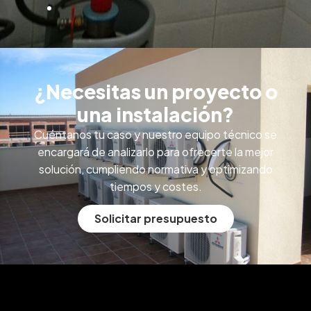
¿Necesitas un proyecto o
una instalación?
Cuéntanos tu caso y nuestro equipo técnico se
encargará de analizarlo para ofrecerte la mejor
solución, cumpliendo normativa y optimizando
tiempos y costes.
Solicitar presupuesto