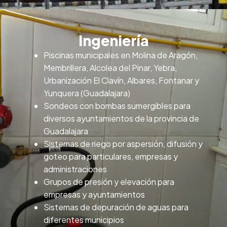
Ingeniería
Piscinas municipales en Molina de Aragón,
Membrillera, Alcolea del Pinar, Yebra,
Urbanización El Clavín, Albares, Fontanar y
Yunquera (Guadalajara)
Sondeos con bombas sumergibles para
diversos ayuntamientos de la provincia de
Guadalajara
Sistemas de riego por aspersión, difusión y
goteo para particulares, empresas y
administraciones
Grupos de presión y elevación para
empresas y ayuntamientos
Sistemas de depuración de aguas para
diferentes municipios