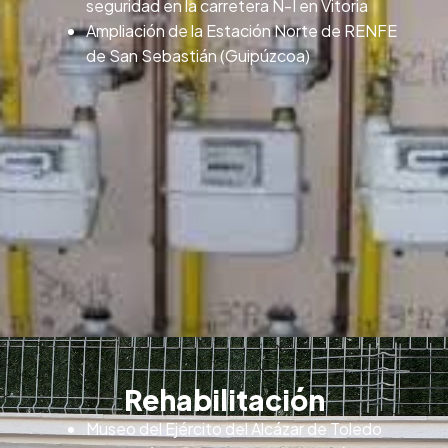
seguridad en la carretera N-I en Vitoria
Ampliación de la Estación Norte de RENFE
de San Sebastián (Guipúzcoa)
Rehabilitación
Museo del Ejército del Alcázar de Toledo