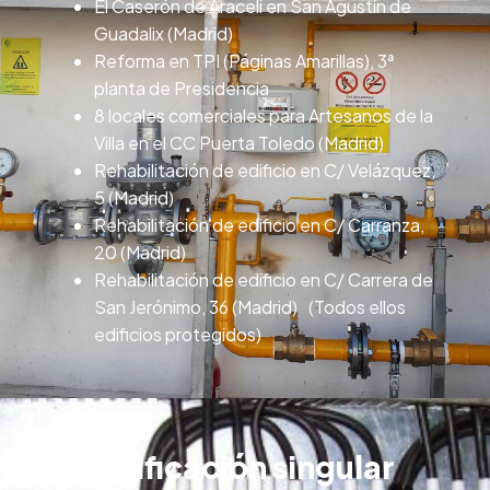
El Caserón de Araceli en San Agustín de
Guadalix (Madrid)
Reforma en TPI (Páginas Amarillas), 3ª
planta de Presidencia
8 locales comerciales para Artesanos de la
Villa en el CC Puerta Toledo (Madrid)
Rehabilitación de edificio en C/ Velázquez,
5 (Madrid)
Rehabilitación de edificio en C/ Carranza,
20 (Madrid)
Rehabilitación de edificio en C/ Carrera de
San Jerónimo, 36 (Madrid) (Todos ellos
edificios protegidos)
Edificación singular