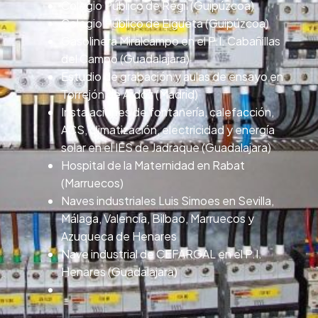
Colegio Público de Régil (Guipúzcoa)
Colegio Público de Elgueta (Guipúzcoa)
Gasolinera Miralcampo en el P.I. Cabañillas
del Campo (Guadalajara)
Estudio de grabación y aulas de ensayo en
Torrejón de Ardoz (Madrid)
Instalaciones de fontanería, calefacción,
ACS, climatización, electricidad y energía
solar en el IES de Jadraque (Guadalajara)
Hospital de la Maternidad en Rabat
(Marruecos)
Naves industriales Luis Simoes en Sevilla,
Málaga, Valencia, Bilbao, Marruecos y
Azuqueca de Henares
Nave industrial de CEFARGAL en el P.I.
Henares (Guadalajara)